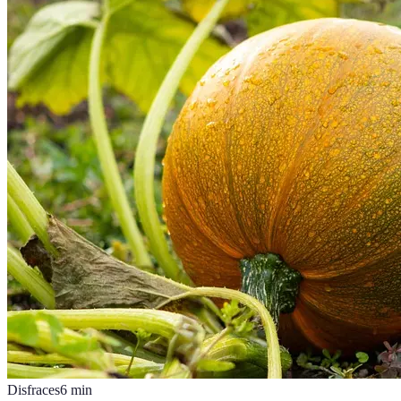
Disfraces
6
min