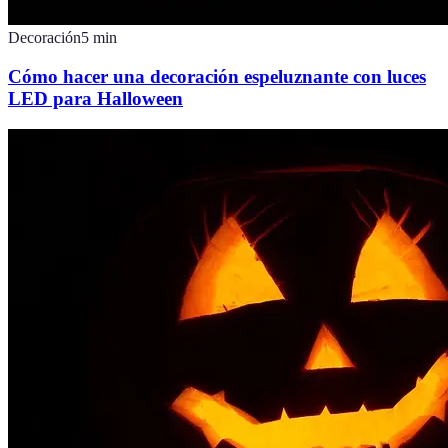
Decoración
5
min
Cómo hacer una decoración espeluznante con luces
LED para Halloween