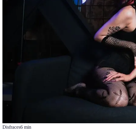
Disfraces
6
min