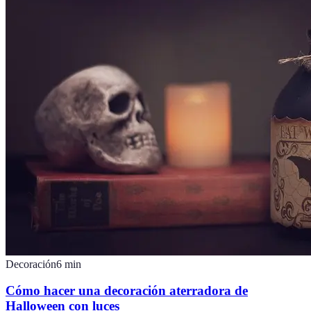
Decoración
6
min
Cómo hacer una decoración aterradora de
Halloween con luces