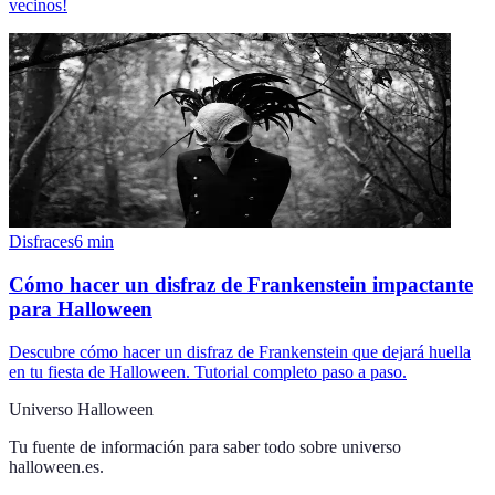
vecinos!
Disfraces
6
min
Cómo hacer un disfraz de Frankenstein impactante
para Halloween
Descubre cómo hacer un disfraz de Frankenstein que dejará huella
en tu fiesta de Halloween. Tutorial completo paso a paso.
Universo Halloween
Tu fuente de información para saber todo sobre
universo
halloween.es
.