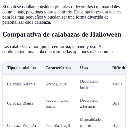
Si no deseas tallar, considera pintarlas o decorarlas con materiales
como cintas, pegatinas y otros adornos. Estas opciones son ideales
para los más pequeños y pueden ser una forma divertida de
personalizar cada calabaza.
Comparativa de calabazas de Halloween
Las calabazas varían mucho en forma, tamaño y uso. A
continuación, una tabla que resume las opciones más comunes:
Tipo de calabaza
Características
Usos
Dificulta
Decoración,
Calabaza Naranja
Grande, dura
Media
tartas
Suave, menos
Decoración,
Calabaza Blanca
Baja
común
artesanías
Manualidades,
Calabaza Pequeña
Pequeña, frágil
centros de
Baja