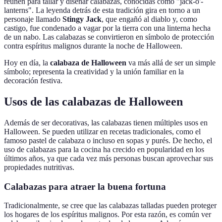
reúnen para tallar y diseñar calabazas, conocidas como "jack-o'-
lanterns". La leyenda detrás de esta tradición gira en torno a un
personaje llamado
Stingy Jack
, que engañó al diablo y, como
castigo, fue condenado a vagar por la tierra con una linterna hecha
de un nabo. Las calabazas se convirtieron en símbolo de protección
contra espíritus malignos durante la noche de Halloween.
Hoy en día, la
calabaza de Halloween
va más allá de ser un simple
símbolo; representa la creatividad y la unión familiar en la
decoración festiva.
Usos de las calabazas de Halloween
Además de ser decorativas, las calabazas tienen múltiples usos en
Halloween. Se pueden utilizar en recetas tradicionales, como el
famoso pastel de calabaza o incluso en sopas y purés. De hecho, el
uso de calabazas para la cocina ha crecido en popularidad en los
últimos años, ya que cada vez más personas buscan aprovechar sus
propiedades nutritivas.
Calabazas para atraer la buena fortuna
Tradicionalmente, se cree que las calabazas talladas pueden proteger
los hogares de los espíritus malignos. Por esta razón, es común ver