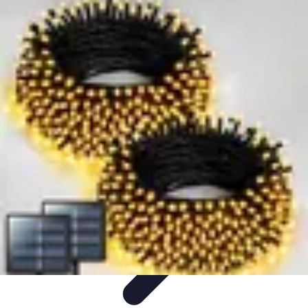
Universo Halloween
Decoración
Fiestas y Celebraciones
Disfraces
Fiestas y
Eventos
Manualidades y Decoración
Universo Halloween