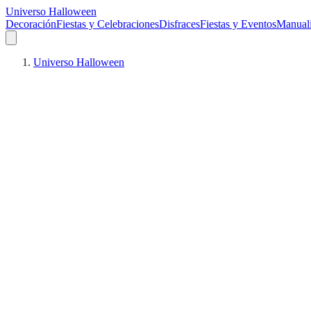
Universo Halloween
Decoración
Fiestas y Celebraciones
Disfraces
Fiestas y Eventos
Manuali
Universo Halloween