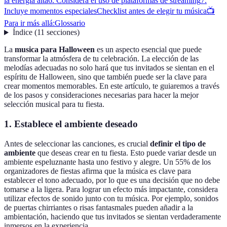
la energía alta
6. Considera el uso de plataformas de streaming
7.
Incluye momentos especiales
Checklist antes de elegir tu música
📺
Para ir más allá:
Glossario
Índice
(
11
secciones
)
La
musica para Halloween
es un aspecto esencial que puede
transformar la atmósfera de tu celebración. La elección de las
melodías adecuadas no solo hará que tus invitados se sientan en el
espíritu de Halloween, sino que también puede ser la clave para
crear momentos memorables. En este artículo, te guiaremos a través
de los pasos y consideraciones necesarias para hacer la mejor
selección musical para tu fiesta.
1. Establece el ambiente deseado
Antes de seleccionar las canciones, es crucial
definir el tipo de
ambiente
que deseas crear en tu fiesta. Esto puede variar desde un
ambiente espeluznante hasta uno festivo y alegre. Un 55% de los
organizadores de fiestas afirma que la música es clave para
establecer el tono adecuado, por lo que es una decisión que no debe
tomarse a la ligera. Para lograr un efecto más impactante, considera
utilizar efectos de sonido junto con tu música. Por ejemplo, sonidos
de puertas chirriantes o risas fantasmales pueden añadir a la
ambientación, haciendo que tus invitados se sientan verdaderamente
inmersos en la experiencia.