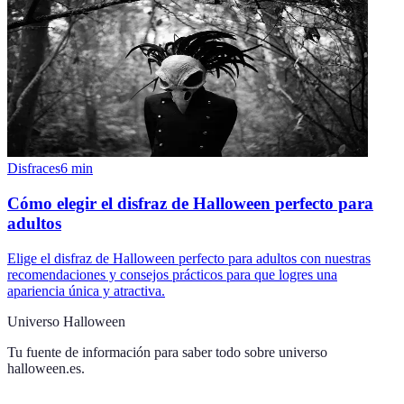
Disfraces
6
min
Cómo elegir el disfraz de Halloween perfecto para
adultos
Elige el disfraz de Halloween perfecto para adultos con nuestras
recomendaciones y consejos prácticos para que logres una
apariencia única y atractiva.
Universo Halloween
Tu fuente de información para saber todo sobre
universo
halloween.es
.