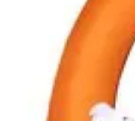
Universo Halloween
Decoración
Fiestas y Celebraciones
Disfraces
Fiestas y Eventos
Manuali
Universo Halloween