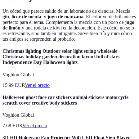
Un cóctel que parece salido de un laboratorio de ciencias. Mezcla
gin
,
licor de menta
, y
jugo de manzana
. El color verde brillante es
perfecto para el tema. Complementa la mezcla con un poco de
jugo
de limón
y una rodaja de kiwi en la decoración. Este cóctel no solo
es refrescante, sino también intrigante. Sirve bien frío y mira cómo
tus amigos se sorprenden al probarlo.
Christmas lighting Outdoor solar light string wholesale
Christmas holiday garden decoration layout full of stars
Independence Day Halloween lights
Voghion Global
15.99
EUR
Ver el precio
Halloween ghost face car stickers animal stickers motorcycle
scratch cover creative body stickers
Voghion Global
7.68
EUR
Ver el precio
3D HD Hologram Fan Projector Wifi LED Float Sign Player