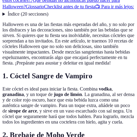
estos cócteles?
¿Qué bebidas no alcohólicas puedo hacer para
Halloween?
Glossario
Checklist antes de tu fiesta
📺 Para ir más lejos:
Índice
(
20
secciones
)
Halloween es una de las fiestas más esperadas del año, y no solo por
los disfraces y las decoraciones, sino también por las bebidas que se
sirven. Si quieres que tu fiesta sea inolvidable, necesitas cócteles que
sorprendan a tus invitados. En este artículo, te traemos 10 recetas de
cócteles Halloween que no solo son deliciosas, sino también
visualmente impactantes. Desde mezclas sangrientas hasta bebidas
espeluznantes, encontrarás algo que encajará perfectamente en tu
fiesta. ¡Prepárate para asustar y deleitar en igual medida!
1. Cóctel Sangre de Vampiro
Este cóctel es ideal para iniciar la fiesta. Combina
vodka
,
granadina
, y un toque de
jugo de limón
. La granadina, al ser densa
y de color rojo oscuro, hace que esta bebida luzca como una
auténtica sangre de vampiro. Para un toque extra, añádele un poco
de
sirope de arce
, y sirve en un vaso escarchado con sal negra. Un
cóctel que seguramente hará que todos hablen. Para lograrlo, mezcla
todos los ingredientes en una coctelera con hielo, agita y cuela.
2. Brebaje de Moho Verde