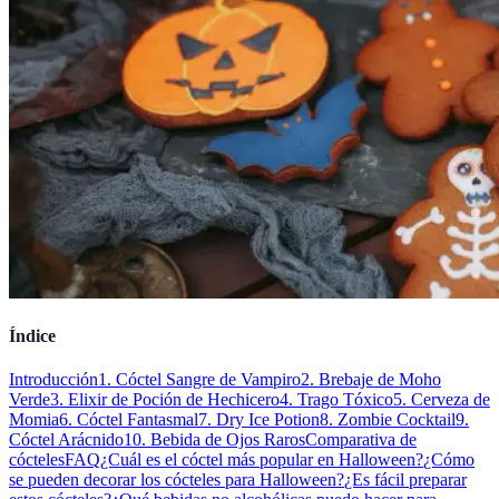
Índice
Introducción
1. Cóctel Sangre de Vampiro
2. Brebaje de Moho
Verde
3. Elixir de Poción de Hechicero
4. Trago Tóxico
5. Cerveza de
Momia
6. Cóctel Fantasmal
7. Dry Ice Potion
8. Zombie Cocktail
9.
Cóctel Arácnido
10. Bebida de Ojos Raros
Comparativa de
cócteles
FAQ
¿Cuál es el cóctel más popular en Halloween?
¿Cómo
se pueden decorar los cócteles para Halloween?
¿Es fácil preparar