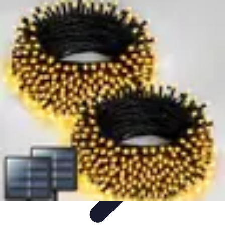
Universo Halloween
Decoración
Fiestas y Celebraciones
Disfraces
Fiestas y
Eventos
Manualidades y Decoración
Universo Halloween