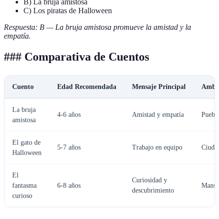
B) La bruja amistosa
C) Los piratas de Halloween
Respuesta: B — La bruja amistosa promueve la amistad y la
empatía.
### Comparativa de Cuentos
Cuento
Edad Recomendada
Mensaje Principal
Ambie
La bruja
4-6 años
Amistad y empatía
Puebl
amistosa
El gato de
5-7 años
Trabajo en equipo
Ciuda
Halloween
El
Curiosidad y
fantasma
6-8 años
Mansi
descubrimiento
curioso