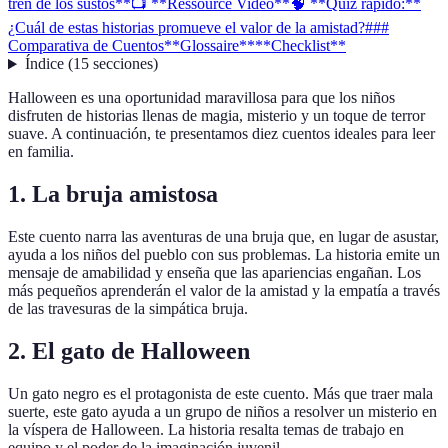
tren de los sustos**
📺 **Ressource Vidéo**
🧠 **Quiz rápido:**
¿Cuál de estas historias promueve el valor de la amistad?
###
Comparativa de Cuentos
**Glossaire**
**Checklist**
Índice
(
15
secciones
)
Halloween es una oportunidad maravillosa para que los niños
disfruten de historias llenas de magia, misterio y un toque de terror
suave. A continuación, te presentamos diez cuentos ideales para leer
en familia.
1.
La bruja amistosa
Este cuento narra las aventuras de una bruja que, en lugar de asustar,
ayuda a los niños del pueblo con sus problemas. La historia emite un
mensaje de amabilidad y enseña que las apariencias engañan. Los
más pequeños aprenderán el valor de la amistad y la empatía a través
de las travesuras de la simpática bruja.
2.
El gato de Halloween
Un gato negro es el protagonista de este cuento. Más que traer mala
suerte, este gato ayuda a un grupo de niños a resolver un misterio en
la víspera de Halloween. La historia resalta temas de trabajo en
equipo y el poder de la imaginación juvenil.