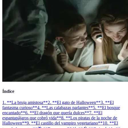
Índice
1. **La bruja amistosa**
2. **El gato de Halloween**
3. **El
fantasma curioso**
4. **Las calabazas parlantes**
5. **El bosque
encantado**
6. **El dragón que quería dulces**
7. **El
espantapájaros que cobró vida**
8. **Los piratas de la noche de
Halloween**
9. **El castillo del vampiro vegetariano**
10. **El