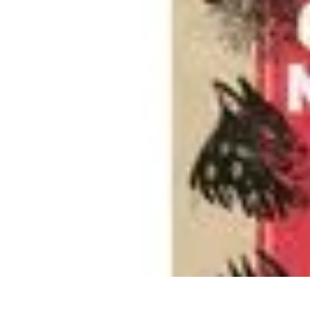
Universo Halloween
Decoración
Fiestas y Celebraciones
Disfraces
Fiestas y Eventos
Manuali
Universo Halloween