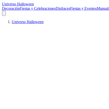
Universo Halloween
Decoración
Fiestas y Celebraciones
Disfraces
Fiestas y Eventos
Manuali
Universo Halloween