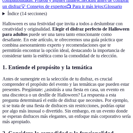
compatibilidad
8. Prueba y ajustes finales
Checklist antes de comprar
un disfraz
💡 Consejos de expertos
📺 Para ir más lejos:
Glossario
Índice
(
14
secciones
)
Halloween es una festividad que invita a todos a deslumbrar con
creatividad y originalidad.
Elegir el disfraz perfecto de Halloween
para adultos
puede ser una tarea tanto emocionante como
desafiante. En este artículo, te ofreceremos una guía práctica que
combina asesoramiento experto y recomendaciones que te
permitirán encontrar la opción ideal, destacando la importancia de
considerar tanto la estética como la comodidad de tu elección.
1. Entiende el propósito y la temática
Antes de sumergirte en la selección de tu disfraz, es crucial
comprender el propósito del evento y las temáticas que pueden estar
presentes. Pregúntate: ¿asistirás a una fiesta en casa, un evento en
una discoteca o un desfile de Halloween? La respuesta a esta
pregunta determinará el estilo de disfraz que necesites. Por ejemplo,
si se trata de una fiesta de disfraces sin restricciones, podrías optar
por algo más inusual o divertido. Sin embargo, en un evento donde
se esperan disfraces más elegantes, un enfoque más corporativo sería
más apropiado.