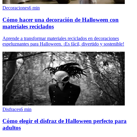
Decoraciones
6
min
Cómo hacer una decoración de Halloween con
materiales reciclados
Aprende a transformar materiales reciclados en decoraciones
espeluznantes para Halloween. ¡Es fácil, divertido y sostenible!
Disfraces
6
min
Cómo elegir el disfraz de Halloween perfecto para
adultos