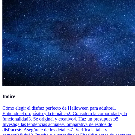
Índice
Cómo elegir el disfraz perfecto de Halloween para adultos
1.
Entiende el propósito y la temática
2. Considera la comodidad y la
funcionalidad
3. Sé original y creativo
4. Haz un presupuesto
5.
Investiga las tendencias actuales
Comparativa de estilos de
disfraces
6. Asegúrate de los detalles
7. Verifica la talla y