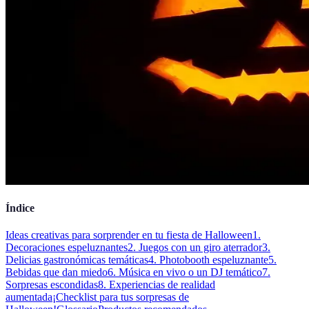
Índice
Ideas creativas para sorprender en tu fiesta de Halloween
1.
Decoraciones espeluznantes
2. Juegos con un giro aterrador
3.
Delicias gastronómicas temáticas
4. Photobooth espeluznante
5.
Bebidas que dan miedo
6. Música en vivo o un DJ temático
7.
Sorpresas escondidas
8. Experiencias de realidad
aumentada
¡Checklist para tus sorpresas de