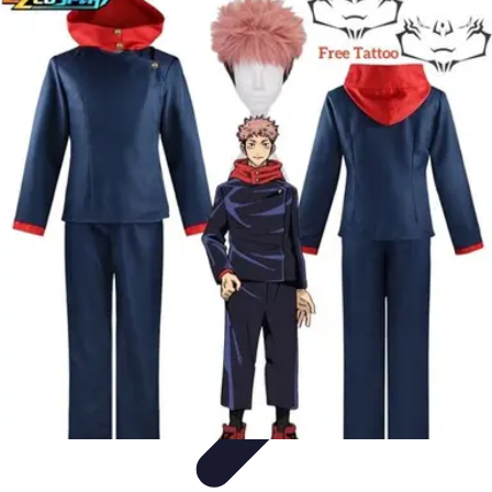
Universo Halloween
Decoración
Fiestas y Celebraciones
Disfraces
Fiestas y
Eventos
Manualidades y Decoración
Universo Halloween