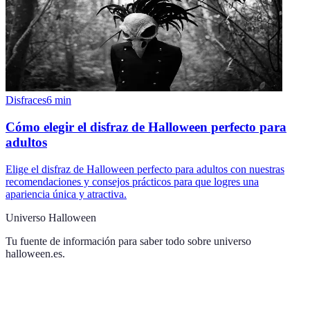
Disfraces
6
min
Cómo elegir el disfraz de Halloween perfecto para
adultos
Elige el disfraz de Halloween perfecto para adultos con nuestras
recomendaciones y consejos prácticos para que logres una
apariencia única y atractiva.
Universo Halloween
Tu fuente de información para saber todo sobre
universo
halloween.es
.