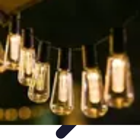
Universo Halloween
Decoración
Fiestas y Celebraciones
Disfraces
Fiestas y
Eventos
Manualidades y Decoración
Universo Halloween