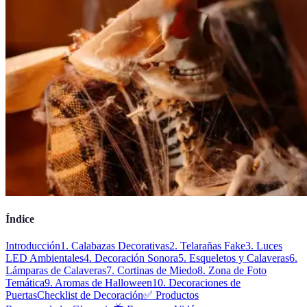
Índice
Introducción
1. Calabazas Decorativas
2. Telarañas Fake
3. Luces
LED Ambientales
4. Decoración Sonora
5. Esqueletos y Calaveras
6.
Lámparas de Calaveras
7. Cortinas de Miedo
8. Zona de Foto
Temática
9. Aromas de Halloween
10. Decoraciones de
Puertas
Checklist de Decoración
✅ Productos