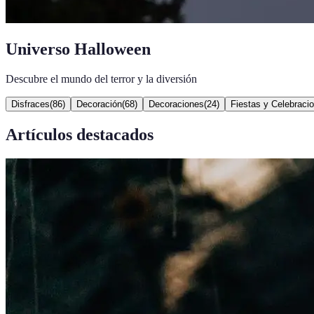
Universo Halloween
Descubre el mundo del terror y la diversión
Disfraces
(
86
)
Decoración
(
68
)
Decoraciones
(
24
)
Fiestas y Celebraci
Artículos destacados