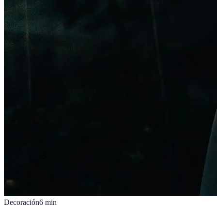
Decoración
6
min