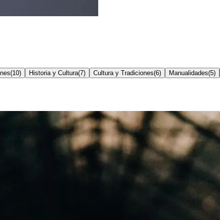
ones
(
10
)
Historia y Cultura
(
7
)
Cultura y Tradiciones
(
6
)
Manualidades
(
5
)