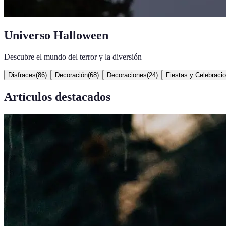
Universo Halloween
Descubre el mundo del terror y la diversión
Disfraces
(
86
)
Decoración
(
68
)
Decoraciones
(
24
)
Fiestas y Celebraci
Artículos destacados