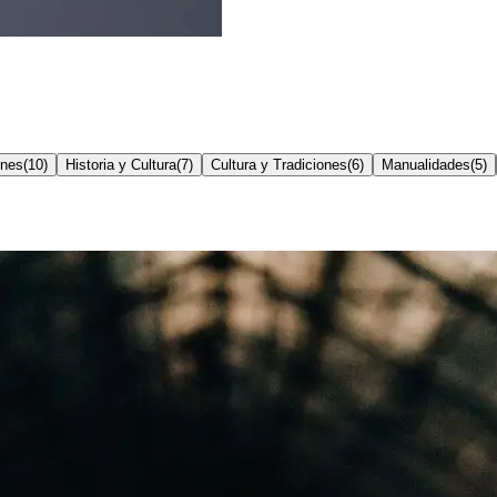
ones
(
10
)
Historia y Cultura
(
7
)
Cultura y Tradiciones
(
6
)
Manualidades
(
5
)