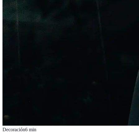
Decoración
6
min